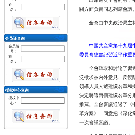
出席這次全會的有，中
姓
關方面負責同志列席會議
名：
全會由中央政治局主
会员证查询
中國共産黨第十九屆中
会员编
号：
委員會總書記習近平作重
姓
名：
全會聽取和討論了習
泛徵求黨內外意見、反復
領導人員人選建議名單和
授权中心查询
決定將這兩個建議名單分
授权中
心：
推薦。全會審議通過了《
革方案》，同意把《深化
一次會議審議。