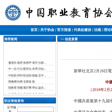
首页
|
关于协会
|
官方报道
|
代表处建设
|
法规
|
理论
推荐新闻
>> 信息查看
·
邀请非政府机构申请开办新...
·
中一自行分配学位本周开始...
新華社北京2月28日電
·
中职协郑州职业技能鉴定中...
·
我會網站將全新改版
中
·
陆教育部嚴厲打擊學位論文...
（2018年
·
政府委任公務員薪俸及服務...
·
​勞工及福利...
中國共産黨第十九屆中
职业资格查询
·
勞工處舉辦職業健康公開講...
证书编
号：